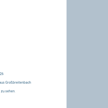
026
 aus Großbreitenbach
 zu sehen.