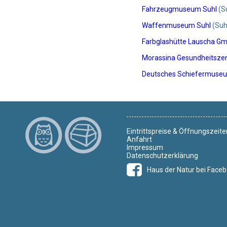
Fahrzeugmuseum Suhl
(S
Waffenmuseum Suhl
(Suh
Farbglashütte Lauscha Gm
Morassina Gesundheitszen
Deutsches Schiefermuse
Eintrittspreise & Öffnungszeite
Anfahrt
Impressum
Datenschutzerklärung
Haus der Natur bei Face