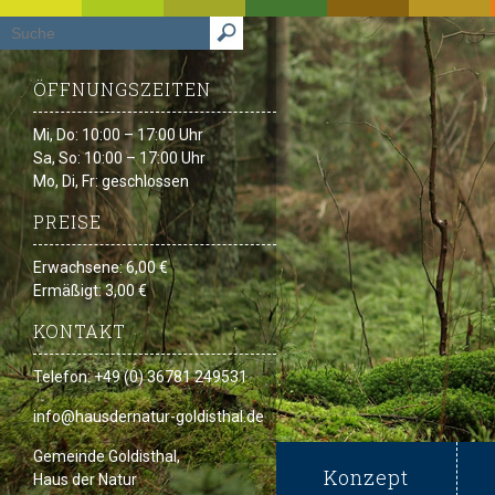
ÖFFNUNGSZEITEN
Mi, Do: 10:00 – 17:00 Uhr
Sa, So: 10:00 – 17:00 Uhr
Mo, Di, Fr: geschlossen
PREISE
Erwachsene: 6,00 €
Ermäßigt: 3,00 €
KONTAKT
Telefon: +49 (0) 36781 249531
info@hausdernatur-goldisthal.de
Gemeinde Goldisthal,
Konzept
Haus der Natur