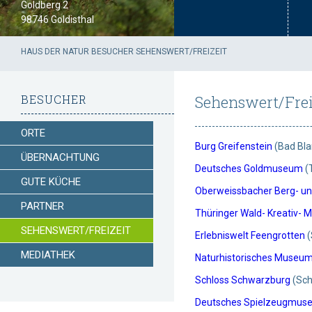
Goldberg 2
98746 Goldisthal
HAUS DER NATUR
BESUCHER
SEHENSWERT/FREIZEIT
BESUCHER
Sehenswert/Frei
ORTE
Burg Greifenstein
(Bad Bla
ÜBERNACHTUNG
Deutsches Goldmuseum
(
GUTE KÜCHE
Oberweissbacher Berg- u
PARTNER
Thüringer Wald- Kreativ-
SEHENSWERT/FREIZEIT
Erlebniswelt Feengrotten
(
MEDIATHEK
Naturhistorisches Museum
Schloss Schwarzburg
(Sch
Deutsches Spielzeugmus