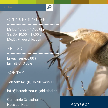
ÖFFNUNGSZEITEN
Mi, Do: 10:00 – 17:00 Uhr
Sa, So: 10:00 – 17:00 Uhr
Mo, Di, Fr: geschlossen
PREISE
Erwachsene: 6,00 €
Ermäßigt: 3,00 €
KONTAKT
Telefon: +49 (0) 36781 249531
info@hausdernatur-goldisthal.de
Gemeinde Goldisthal,
Konzept
Haus der Natur