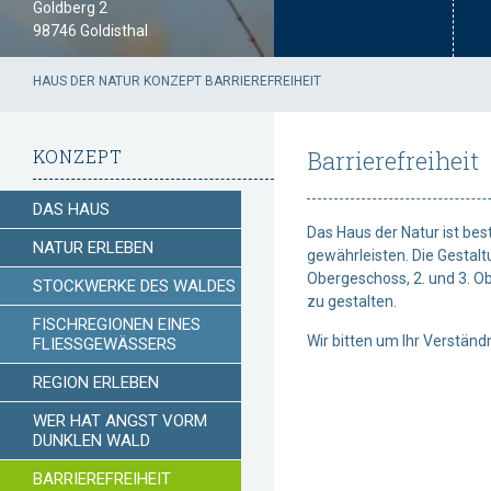
Goldberg 2
98746 Goldisthal
HAUS DER NATUR
KONZEPT
BARRIEREFREIHEIT
KONZEPT
Barrierefreiheit
DAS HAUS
Das Haus der Natur ist bes
NATUR ERLEBEN
gewährleisten. Die
Gestalt
Obergeschoss, 2. und 3. O
STOCKWERKE DES WALDES
zu gestalten.
FISCHREGIONEN EINES
Wir bitten um Ihr Verständn
FLIESSGEWÄSSERS
REGION ERLEBEN
WER HAT ANGST VORM
DUNKLEN WALD
BARRIEREFREIHEIT